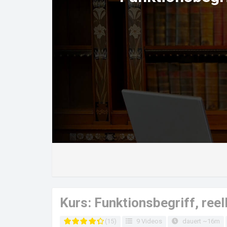
Kurs: Funktionsbegriff, ree
(15)
9 Videos
dauert ~16m