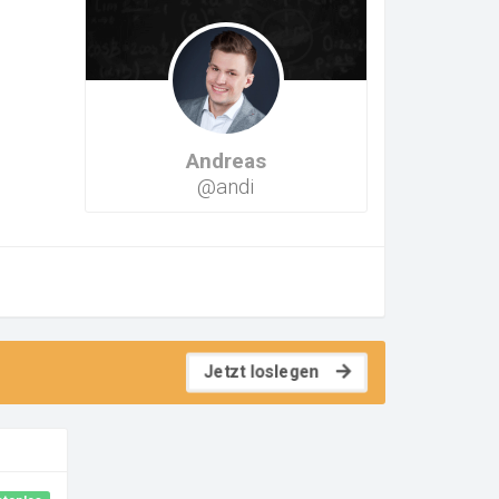
Andreas
@andi
Jetzt loslegen