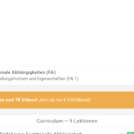
onale Abhängigkeiten (FA)
stellungsformen und Eigenschaften (FA 1)
se
und
78 Videos
!
Jetzt ab nur € 9,90/Monat!
Curriculum — 9 Lektionen