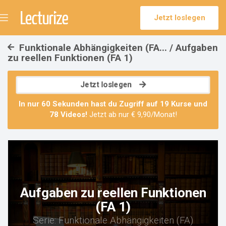
Jetzt loslegen
Menü
umschalten
Funktionale Abhängigkeiten (FA... / Aufgaben
zu reellen Funktionen (FA 1)
Jetzt loslegen
In nur 60 Sekunden hast du Zugriff auf
19 Kurse
und
78 Videos
!
Jetzt ab nur € 9,90/Monat!
Aufgaben zu reellen Funktionen
(FA 1)
Serie: Funktionale Abhängigkeiten (FA)