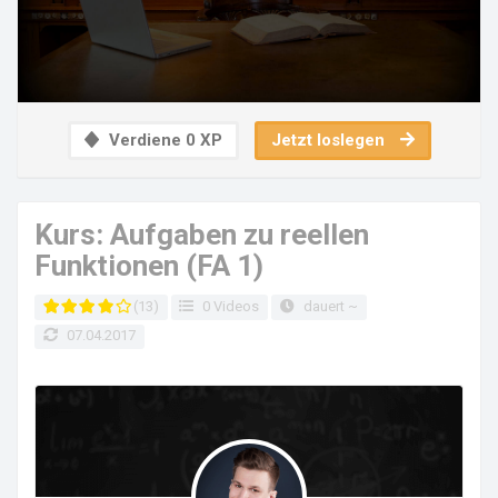
Verdiene 0 XP
Jetzt loslegen
Kurs: Aufgaben zu reellen
Funktionen (FA 1)
(13)
0 Videos
dauert ~
07.04.2017