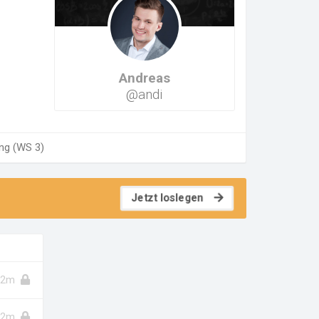
Andreas
@andi
ung (WS 3)
Jetzt loslegen
2m
2m