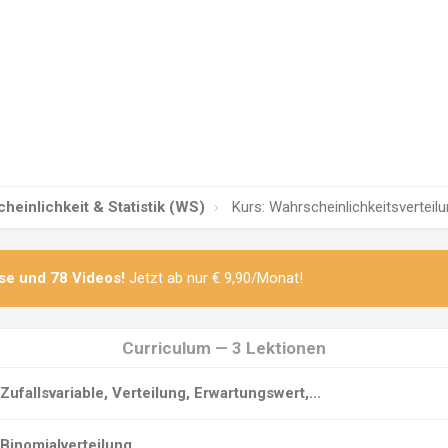
heinlichkeit & Statistik (WS)
Kurs: Wahrscheinlichkeitsverteil
se
und
78 Videos
!
Jetzt ab nur € 9,90/Monat!
Curriculum — 3 Lektionen
Zufallsvariable, Verteilung, Erwartungswert,...
Binomialverteilung