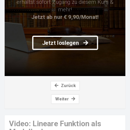
erhältst sofort Zugang zu diesem Kurs &
mehr!
Jetzt ab nur € 9,90/Monat!
Jetzt loslegen
Zurück
Weiter
Video: Lineare Funktion als