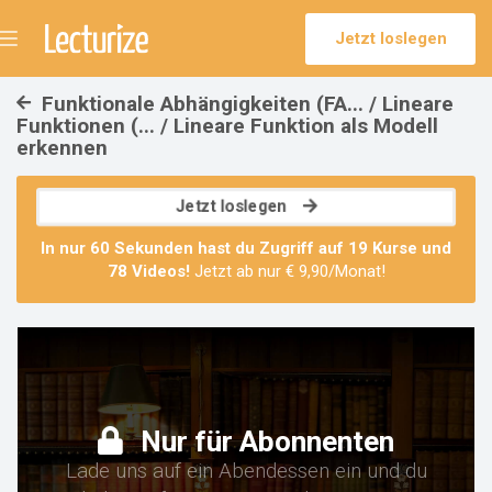
Jetzt loslegen
Menü
umschalten
Funktionale Abhängigkeiten (FA... / Lineare
Funktionen (... / Lineare Funktion als Modell
erkennen
Jetzt loslegen
In nur 60 Sekunden hast du Zugriff auf
19 Kurse
und
78 Videos
!
Jetzt ab nur € 9,90/Monat!
Nur für Abonnenten
Lade uns auf ein Abendessen ein und du