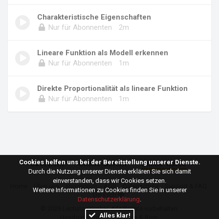
Charakteristische Eigenschaften
Nur für Abonnenten
2m
Lineare Funktion als Modell erkennen
Nur für Abonnenten
1m
Direkte Proportionalität als lineare Funktion
Nur für Abonnenten
1m
Cookies helfen uns bei der Bereitstellung unserer Dienste.
Übersicht
Online-Serien
Online-Kurse
Durch die Nutzung unserer Dienste erklären Sie sich damit
einverstanden, dass wir Cookies setzen.
Home
Über uns
Impressum
AGB
Datenschutz
Support & FAQ
Weitere Informationen zu Cookies finden Sie in unserer
Deutsch
Datenschutzerklärung
.
© 2026
Lecturize GmbH
. Alle Rechte vorbehalten.
Alles klar!
Handgefertigt mit ♥ in Wien & Rom.