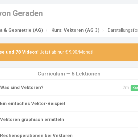
von Geraden
ra & Geometrie (AG)
Kurs: Vektoren (AG 3)
Darstellungsf
se
und
78 Videos
!
Jetzt ab nur € 9,90/Monat!
Curriculum — 6 Lektionen
Was sind Vektoren?
2m
Ko
Ein einfaches Vektor-Beispiel
Vektoren graphisch ermitteln
Rechenoperationen bei Vektoren