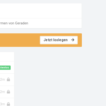
ormen von Geraden
Jetzt loslegen
stenlos
2m
2m
3m