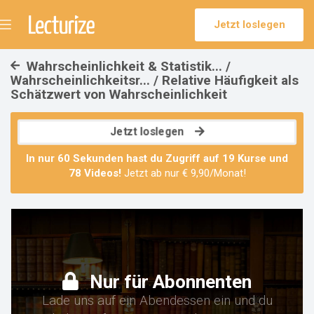
Jetzt loslegen
Menü
umschalten
Wahrscheinlichkeit & Statistik... /
Wahrscheinlichkeitsr... / Relative Häufigkeit als
Schätzwert von Wahrscheinlichkeit
Jetzt loslegen
In nur 60 Sekunden hast du Zugriff auf
19 Kurse
und
78 Videos
!
Jetzt ab nur € 9,90/Monat!
Nur für Abonnenten
Lade uns auf ein Abendessen ein und du