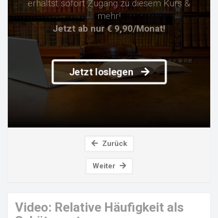
erhältst sofort Zugang zu diesem Kurs &
mehr!
Jetzt ab nur € 9,90/Monat!
Jetzt loslegen
Zurück
Weiter
Video: Relative Häufigkeit als